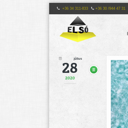
+36 34 311-833
+36 30 /944 47 31
július
28
2020