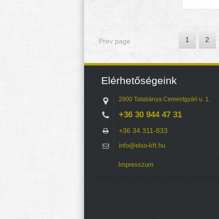
1
2
Prev page
Elérhetőségeink
2800 Tatabánya Cementgyári u. 1.
+36 30 944 47 31
+36 34 311-833
info@elso-kft.hu
Impresszum