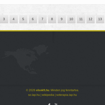
3
4
5
6
7
8
9
10
11
12
13
© 2026
elsokft.hu
. Minden jog fenntartva.
so.lap.hu
|
wikipedia
|
soterapia.lap.hu