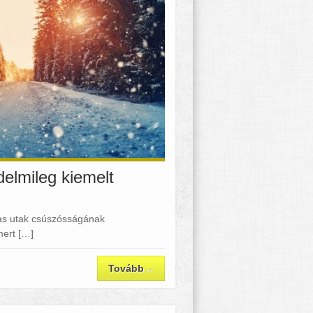
elmileg kiemelt
avas utak csúszósságának
mert […]
Tovább
→