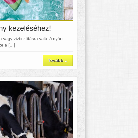
ony kezeléséhez!
vagy víztisztításra való. A nyári
ze a […]
Tovább
→