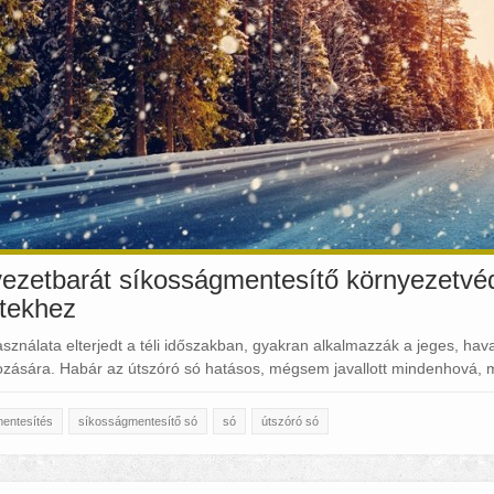
ezetbarát síkosságmentesítő környezetvéd
etekhez
sználata elterjedt a téli időszakban, gyakran alkalmazzák a jeges, h
ozására. Habár az útszóró só hatásos, mégsem javallott mindenhová, 
entesítés
síkosságmentesítő só
só
útszóró só