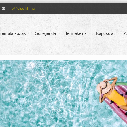
info@elso-kft.hu
Bemutatkozás
Só legenda
Termékeink
Kapcsolat
Á