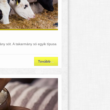
ány sót. A takarmány só egyik típusa
Tovább
→