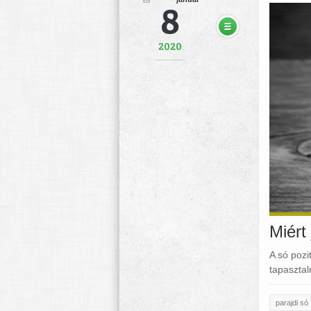
8
2020
Miért 
A só pozi
tapasztal
parajdi só