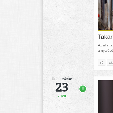
Takar
Az állatt
a nyalósó
só
ta
március
23
2020