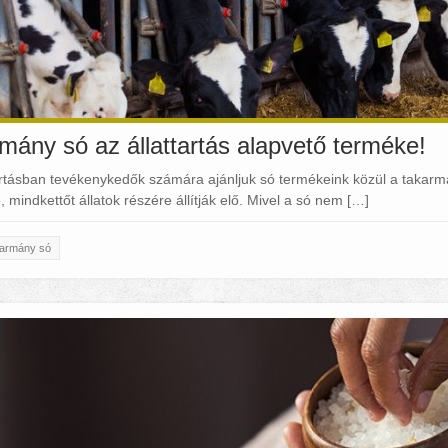
mány só az állattartás alapvető terméke!
artásban tevékenykedők számára ajánljuk só termékeink közül a takarm
, mindkettőt állatok részére állítják elő. Mivel a só nem […]
karmány só