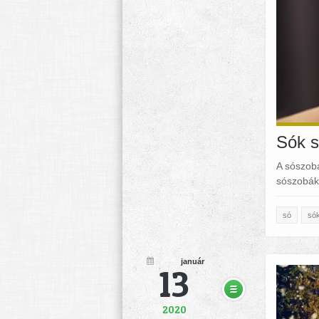
Sók s
A sószobá
sószobáka
só
só
január
13
2020