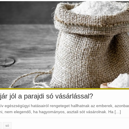
jár jól a parajdi só vásárlással?
tív egészségügyi hatásairól rengeteget hallhatnak az emberek, azonb
ni, nem elegendő, ha hagyományos, asztali sót vásárolnak. Ha […]
só