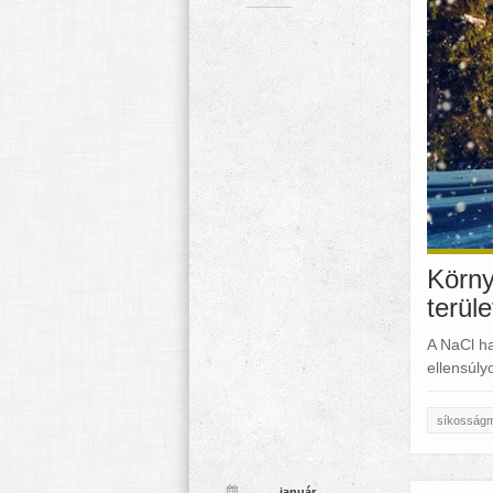
Körny
terül
A NaCl ha
ellensúly
síkosságm
január