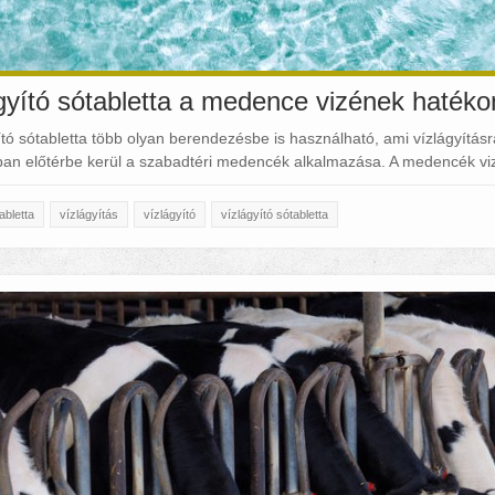
gyító sótabletta a medence vizének haték
ító sótabletta több olyan berendezésbe is használható, ami vízlágyításra 
an előtérbe kerül a szabadtéri medencék alkalmazása. A medencék vi
abletta
vízlágyítás
vízlágyító
vízlágyító sótabletta