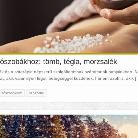
ószobákhoz: tömb, tégla, morzsalék
k és a sóterápia népszerű szolgáltatásnak számítanak napjainkban. N
t, akik valamilyen légúti betegséggel küzdenek, hanem azok is, akik [
k sószobákhoz
szószoba