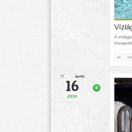
Vízlá
A vízlágy
hónapokb
só
sót
április
16
2020