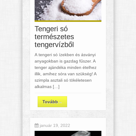
Tengeri só
természetes
tengervízből
A tengeri só ízekben és ásványi
anyagokban is gazdag fűszer. A
tenger ajándéka minden ételhez
illik, amihez sóra van szükség! A
szimpla asztali só tökéletesen
alkalmas […]
Tovább
→
január 19, 2022