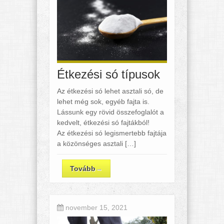
Étkezési só típusok
Az étkezési só lehet asztali só, de
lehet még sok, egyéb fajta is.
Lássunk egy rövid összefoglalót a
kedvelt, étkezési só fajtákból!
Az étkezési só legismertebb fajtája
a közönséges asztali […]
Tovább
→
november 15, 2021