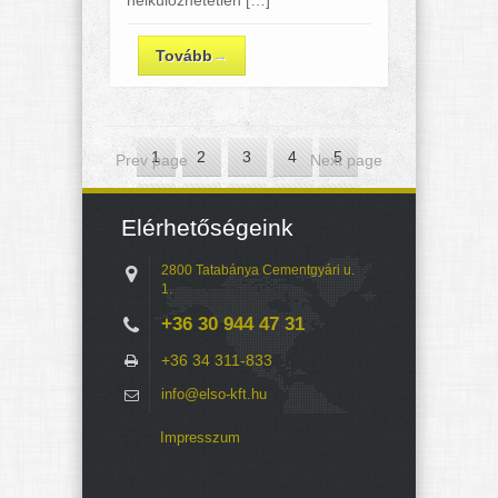
Tovább
→
1
2
3
4
5
Prev page
Next page
6
7
8
9
10
Elérhetőségeink
11
12
13
14
15
2800 Tatabánya Cementgyári u.
1.
+36 30 944 47 31
+36 34 311-833
info@elso-kft.hu
Impresszum