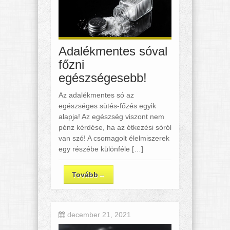
Adalékmentes sóval
főzni
egészségesebb!
Az adalékmentes só az
egészséges sütés-főzés egyik
alapja! Az egészség viszont nem
pénz kérdése, ha az étkezési sóról
van szó! A csomagolt élelmiszerek
egy részébe különféle […]
Tovább
→
december 21, 2021