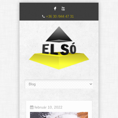
F
X
+36 30 /944 47 31
február 10, 2022