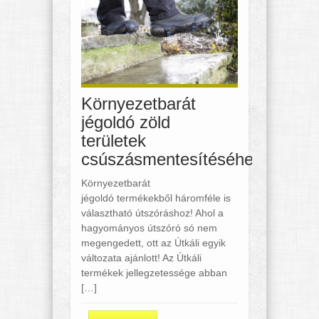
Környezetbarát
jégoldó zöld
területek
csúszásmentesítéséhez
Környezetbarát
jégoldó termékekből háromféle is
választható útszóráshoz! Ahol a
hagyományos útszóró só nem
megengedett, ott az Útkáli egyik
változata ajánlott! Az Útkáli
termékek jellegzetessége abban
[…]