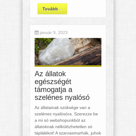
Tovább
→
január 9, 2023
Az állatok
egészségét
támogatja a
szelénes nyalósó
Az állatainak szüksége van a
szelénes nyalósóra. Szerezze be
a mi só webshopunkból az
állatoknak nélkülözhetetlen só
táplálékot! A szarvasmarhák, juhok