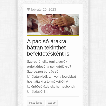
február 20, 2023
A pác só árakra
bátran tekinthet
befektetésként is
Szeretné felkelteni a vevők
érdeklődését a sonkafélékre?
Szerezzen be pác sót
kínálatunkból, amivel a legjobbat
hozhatja ki a termékeiből! A
különböző üzletek, hentesboltok
kínálatából […]
étkezési só
pác só