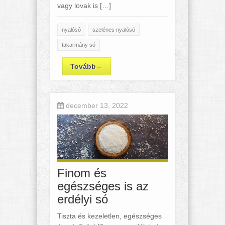
vagy lovak is […]
nyalósó
szelénes nyalósó
takarmány só
Tovább
→
december 13, 2022
Finom és
egészséges is az
erdélyi só
Tiszta és kezeletlen, egészséges