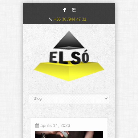
F
X
+36 30 /944 47 31
április 14, 2023