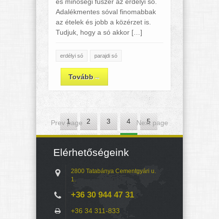
és minőségi fűszer az erdélyi só.
Adalékmentes sóval finomabbak
az ételek és jobb a közérzet is.
Tudjuk, hogy a só akkor […]
erdélyi só
parajdi só
Tovább
→
1
2
3
4
5
Prev page
Next page
6
7
8
9
10
Elérhetőségeink
11
12
13
14
15
2800 Tatabánya Cementgyári u.
1.
+36 30 944 47 31
+36 34 311-833