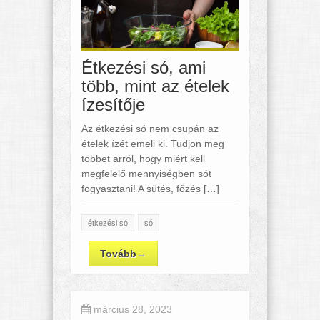
Étkezési só, ami
több, mint az ételek
ízesítője
Az étkezési só nem csupán az
ételek ízét emeli ki. Tudjon meg
többet arról, hogy miért kell
megfelelő mennyiségben sót
fogyasztani! A sütés, főzés […]
étkezési só
só
Tovább
→
március 28, 2023