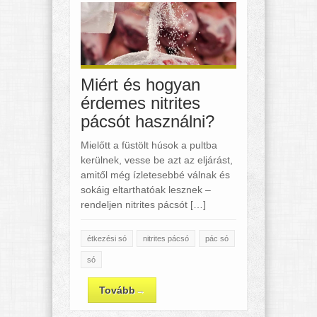
Miért és hogyan
érdemes nitrites
pácsót használni?
Mielőtt a füstölt húsok a pultba
kerülnek, vesse be azt az eljárást,
amitől még ízletesebbé válnak és
sokáig eltarthatóak lesznek –
rendeljen nitrites pácsót […]
étkezési só
nitrites pácsó
pác só
só
Tovább
→