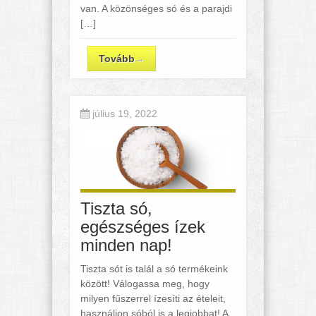
van. A közönséges só és a parajdi
[…]
Tovább
→
július 19, 2022
Tiszta só,
egészséges ízek
minden nap!
Tiszta sót is talál a só termékeink
között! Válogassa meg, hogy
milyen fűszerrel ízesíti az ételeit,
használjon sóból is a legjobbat! A