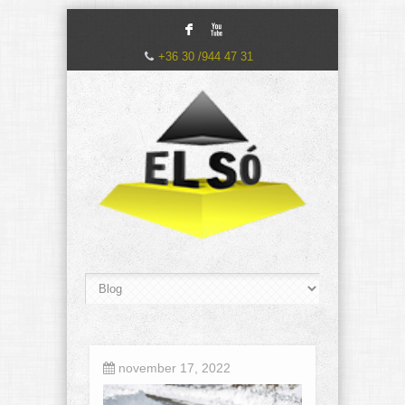
F
X
+36 30 /944 47 31
november 17, 2022