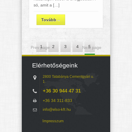
só, amit a […]
Tovább
→
1
2
3
4
5
Prev page
Next page
6
7
8
9
10
Elérhetőségeink
11
12
13
14
15
2800 Tatabánya Cementgyári u.
1.
+36 30 944 47 31
+36 34 311-833
info@elso-kft.hu
Impresszum