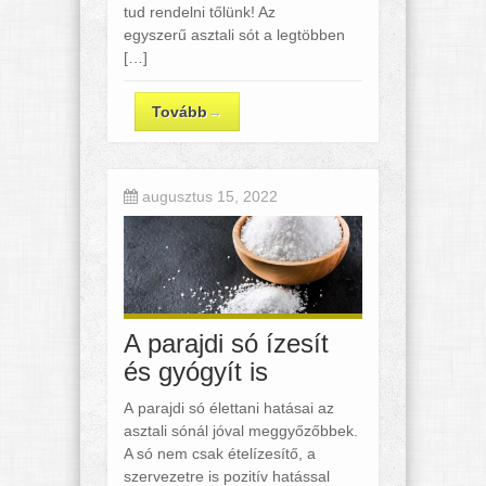
tud rendelni tőlünk! Az
egyszerű asztali sót a legtöbben
[…]
Tovább
→
augusztus 15, 2022
A parajdi só ízesít
és gyógyít is
A parajdi só élettani hatásai az
asztali sónál jóval meggyőzőbbek.
A só nem csak ételízesítő, a
szervezetre is pozitív hatással