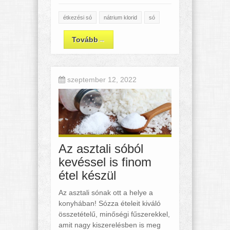
étkezési só
nátrium klorid
só
Tovább
→
szeptember 12, 2022
Az asztali sóból
kevéssel is finom
étel készül
Az asztali sónak ott a helye a
konyhában! Sózza ételeit kiváló
összetételű, minőségi fűszerekkel,
amit nagy kiszerelésben is meg