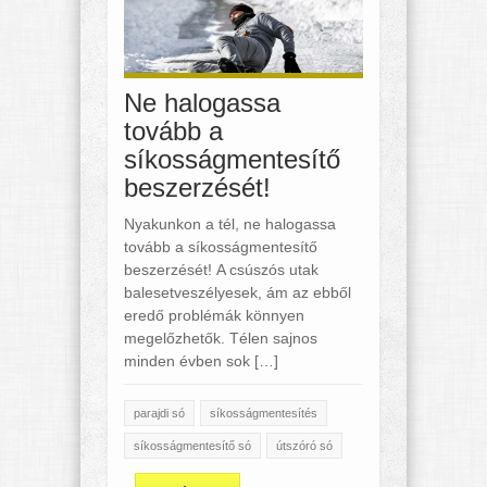
Ne halogassa
tovább a
síkosságmentesítő
beszerzését!
Nyakunkon a tél, ne halogassa
tovább a síkosságmentesítő
beszerzését! A csúszós utak
balesetveszélyesek, ám az ebből
eredő problémák könnyen
megelőzhetők. Télen sajnos
minden évben sok […]
parajdi só
síkosságmentesítés
síkosságmentesítő só
útszóró só