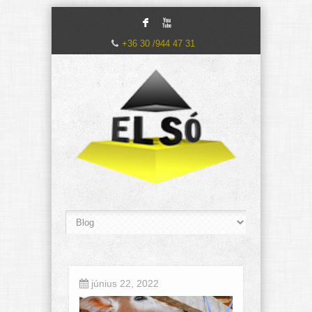
F
X
+36 30 /944 47 31
június 22, 2022