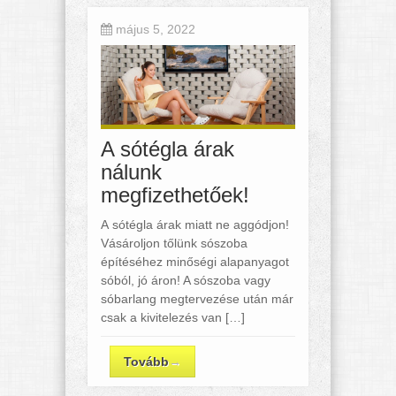
május 5, 2022
A sótégla árak
nálunk
megfizethetőek!
A sótégla árak miatt ne aggódjon!
Vásároljon tőlünk sószoba
építéséhez minőségi alapanyagot
sóból, jó áron! A sószoba vagy
sóbarlang megtervezése után már
csak a kivitelezés van […]
Tovább
→