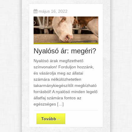
május 16, 2022
Nyalósó ár: megéri?
Nyalósó árak megfizethető
színvonalon! Forduljon hozzánk,
és vásárolja meg az állatai
számára nélkülözhetetlen
takarmánykiegészítőt megbízható
forrásból! A nyalósó minden legelő
állatfaj számára fontos az
egészséges […]
Tovább
→