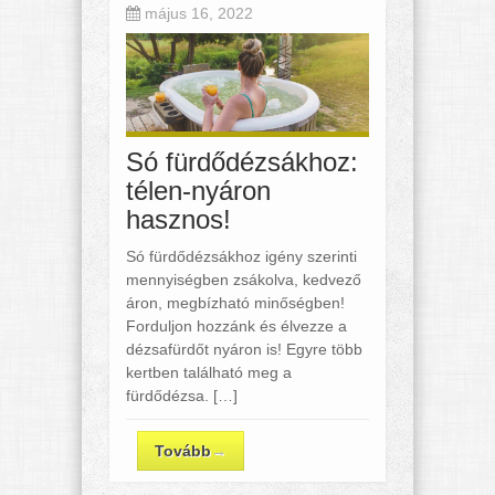
május 16, 2022
Só fürdődézsákhoz:
télen-nyáron
hasznos!
Só fürdődézsákhoz igény szerinti
mennyiségben zsákolva, kedvező
áron, megbízható minőségben!
Forduljon hozzánk és élvezze a
dézsafürdőt nyáron is! Egyre több
kertben található meg a
fürdődézsa. […]
Tovább
→