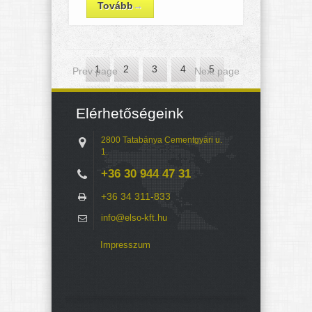
Tovább
→
1
2
3
4
5
Prev page
Next page
6
7
8
9
10
Elérhetőségeink
11
12
13
14
15
2800 Tatabánya Cementgyári u.
1.
+36 30 944 47 31
+36 34 311-833
info@elso-kft.hu
Impresszum