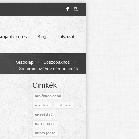
F
X
rajánlatkérés
Blog
Pályázat
Kezdőlap
Sószobákhoz
Sóhomokozóhoz sómorzsalék
Cimkék
adalékmentes só
asztali só
erdélyi só
étkezési só
nátrium klorid
nitrites pácsó