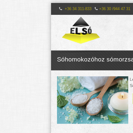
+36 34 311-833
+36 30 /944 47 31
Sóhomokozóhoz sómorzsa
L
S