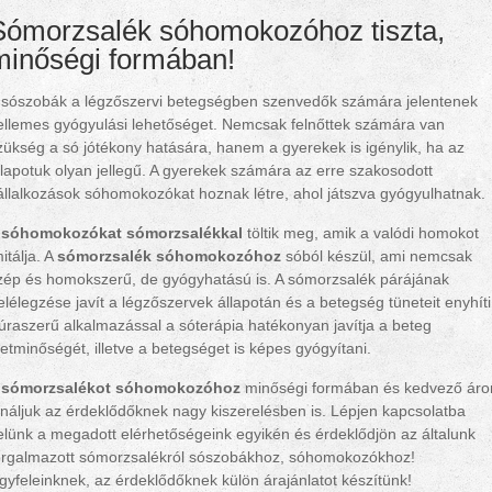
Sómorzsalék sóhomokozóhoz tiszta,
minőségi formában!
 sószobák a légzőszervi betegségben szenvedők számára jelentenek
ellemes gyógyulási lehetőséget. Nemcsak felnőttek számára van
zükség a só jótékony hatására, hanem a gyerekek is igénylik, ha az
llapotuk olyan jellegű. A gyerekek számára az erre szakosodott
állalkozások sóhomokozókat hoznak létre, ahol játszva gyógyulhatnak.
A
sóhomokozókat sómorzsalékkal
töltik meg, amik a valódi homokot
mitálja. A
sómorzsalék sóhomokozóhoz
sóból készül, ami nemcsak
zép és homokszerű, de gyógyhatású is. A sómorzsalék párájának
elélegzése javít a légzőszervek állapotán és a betegség tüneteit enyhíti
úraszerű alkalmazással a sóterápia hatékonyan javítja a beteg
letminőségét, illetve a betegséget is képes gyógyítani.
A
sómorzsalékot sóhomokozóhoz
minőségi formában és kedvező áro
ínáljuk az érdeklődőknek nagy kiszerelésben is. Lépjen kapcsolatba
elünk a megadott elérhetőségeink egyikén és érdeklődjön az általunk
orgalmazott sómorzsalékról sószobákhoz, sóhomokozókhoz!
gyfeleinknek, az érdeklődőknek külön árajánlatot készítünk!