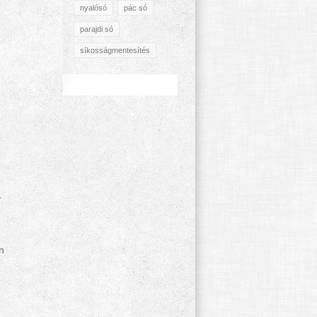
nyalósó
pác só
parajdi só
síkosságmentesítés
.
n