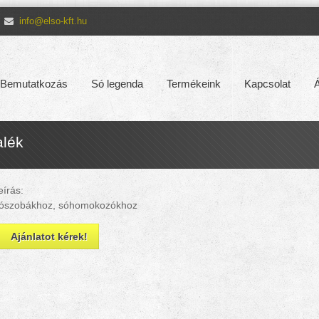
info@elso-kft.hu
Bemutatkozás
Só legenda
Termékeink
Kapcsolat
Á
lék
eírás:
ószobákhoz, sóhomokozókhoz
Ajánlatot kérek!