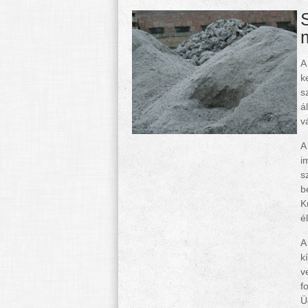
A
k
s
á
v
i
s
b
K
é
k
v
f
Ü