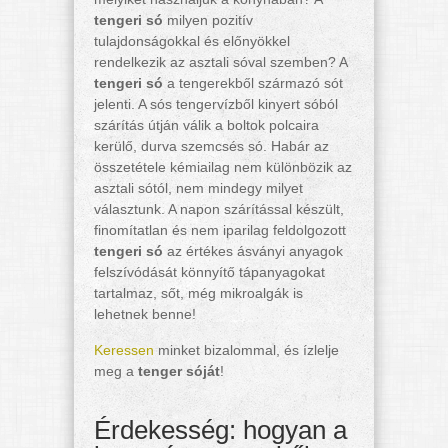
tengeri só
milyen pozitív
tulajdonságokkal és előnyökkel
rendelkezik az asztali sóval szemben? A
tengeri só
a tengerekből származó sót
jelenti. A sós tengervízből kinyert sóból
szárítás útján válik a boltok polcaira
kerülő, durva szemcsés só. Habár az
összetétele kémiailag nem különbözik az
asztali sótól, nem mindegy milyet
választunk. A napon szárítással készült,
finomítatlan és nem iparilag feldolgozott
tengeri só
az értékes ásványi anyagok
felszívódását könnyítő tápanyagokat
tartalmaz, sőt, még mikroalgák is
lehetnek benne!
Keressen
minket bizalommal, és ízlelje
meg a
tenger sóját
!
Érdekesség: hogyan a