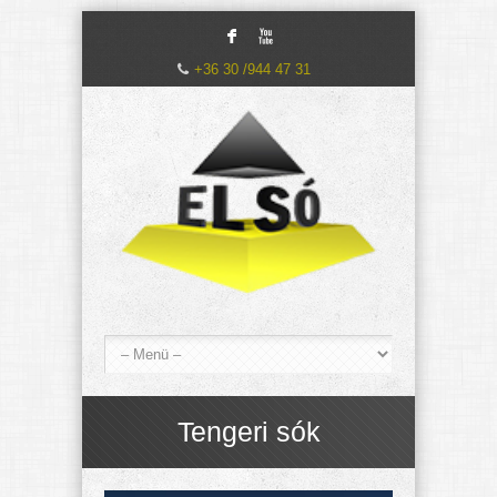
F
X
+36 30 /944 47 31
Tengeri sók