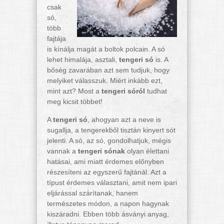
csak
só,
több
fajtája
is kínálja magát a boltok polcain. A só
lehet himalája, asztali,
tengeri só
is. A
bőség zavarában azt sem tudjuk, hogy
melyiket válasszuk. Miért inkább ezt,
mint azt? Most a
tengeri sóról
tudhat
meg kicsit többet!
A
tengeri só
, ahogyan azt a neve is
sugallja, a tengerekből tisztán kinyert sót
jelenti. A só, az só, gondolhatjuk, mégis
vannak a
tengeri sónak
olyan élettani
hatásai, ami miatt érdemes előnyben
részesíteni az egyszerű fajtánál. Azt a
típust érdemes választani, amit nem ipari
eljárással szárítanak, hanem
természetes módon, a napon hagynak
kiszáradni. Ebben több ásványi anyag,