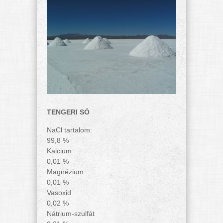
TENGERI SÓ
NaCl tartalom:
99,8 %
Kalcium
0,01 %
Magnézium
0,01 %
Vasoxid
0,02 %
Nátrium-szulfát