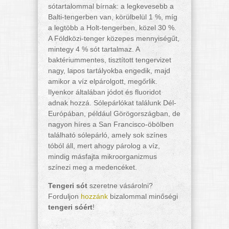
sótartalommal bírnak: a legkevesebb a
Balti-tengerben van, körülbelül 1 %, míg
a legtöbb a Holt-tengerben, közel 30 %.
A Földközi-tenger közepes mennyiségűt,
mintegy 4 % sót tartalmaz. A
baktériummentes, tisztított tengervizet
nagy, lapos tartályokba engedik, majd
amikor a víz elpárolgott, megőrlik.
Ilyenkor általában jódot és fluoridot
adnak hozzá. Sólepárlókat találunk Dél-
Európában, például Görögországban, de
nagyon híres a San Francisco-öbölben
található sólepárló, amely sok színes
tóból áll, mert ahogy párolog a víz,
mindig másfajta mikroorganizmus
színezi meg a medencéket.
Tengeri sót
szeretne vásárolni?
Forduljon
hozzánk
bizalommal minőségi
tengeri sóért
!