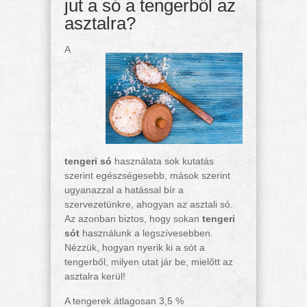
jut a só a tengerből az
asztalra?
A
tengeri só
használata sok kutatás
szerint egészségesebb, mások szerint
ugyanazzal a hatással bír a
szervezetünkre, ahogyan az asztali só.
Az azonban biztos, hogy sokan
tengeri
sót
használunk a legszívesebben.
Nézzük, hogyan nyerik ki a sót a
tengerből, milyen utat jár be, mielőtt az
asztalra kerül!
A tengerek átlagosan 3,5 %