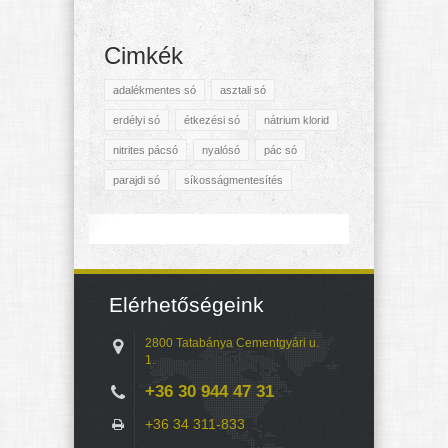
Cimkék
adalékmentes só
asztali só
erdélyi só
étkezési só
nátrium klorid
nitrites pácsó
nyalósó
pác só
parajdi só
síkosságmentesítés
Elérhetőségeink
2800 Tatabánya Cementgyári u.
1.
+36 30 944 47 31
+36 34 311-833