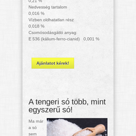
0,21 %
Nedvesség tartalom
0,016 %
Vízben oldhatatlan rész
0,018 %
Csomósodásgátló anyag:
E 536 (kálium-ferro-cianid) 0,001 %
Ajánlatot kérek!
A tengeri só több, mint
egyszerű só!
Ma már
a só
sem