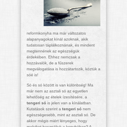
reformkonyha ma már változatos
alapanyagokat kínál azoknak, akik
tudatosan táplálkoznának, és mindent
megtennének az egészségük
érdekében. Ehhez nemcsak a
hozzávalók, de a fűszerek
megválogatása is hozzátartozik, köztük a
sóé is!
Só és só között is van különbség! Ma
már nem az asztali só az egyetlen
lehetőség az ételek ízesítésére, a
tengeri só
is jelen van a kínálatban.
Kutatások szerint a
tengeri só
nem
egészségesebb, mint az asztali só. De
akkor mégis miért lényeges, hogy
melyiket használjuk a konyhában? A