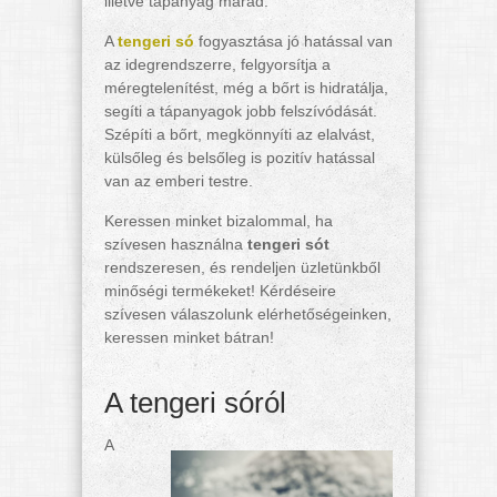
illetve tápanyag marad.
A
tengeri só
fogyasztása jó hatással van
az idegrendszerre, felgyorsítja a
méregtelenítést, még a bőrt is hidratálja,
segíti a tápanyagok jobb felszívódását.
Szépíti a bőrt, megkönnyíti az elalvást,
külsőleg és belsőleg is pozitív hatással
van az emberi testre.
Keressen minket bizalommal, ha
szívesen használna
tengeri sót
rendszeresen, és rendeljen üzletünkből
minőségi termékeket! Kérdéseire
szívesen válaszolunk elérhetőségeinken,
keressen minket bátran!
A tengeri sóról
A