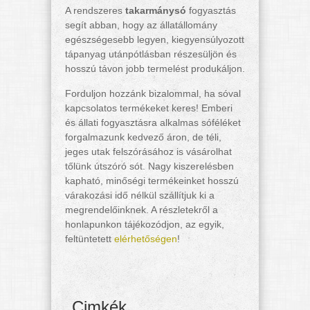
A rendszeres
takarmánysó
fogyasztás
segít abban, hogy az állatállomány
egészségesebb legyen, kiegyensúlyozott
tápanyag utánpótlásban részesüljön és
hosszú távon jobb termelést produkáljon.
Forduljon hozzánk bizalommal, ha sóval
kapcsolatos termékeket keres! Emberi
és állati fogyasztásra alkalmas sóféléket
forgalmazunk kedvező áron, de téli,
jeges utak felszórásához is vásárolhat
tőlünk útszóró sót. Nagy kiszerelésben
kapható, minőségi termékeinket hosszú
várakozási idő nélkül szállítjuk ki a
megrendelőinknek. A részletekről a
honlapunkon tájékozódjon, az egyik,
feltüntetett
elérhetőségen
!
Cimkék