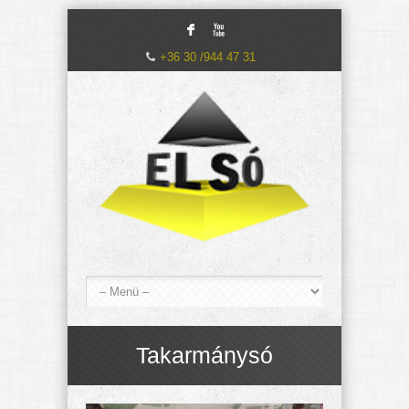
F
X
+36 30 /944 47 31
Takarmánysó