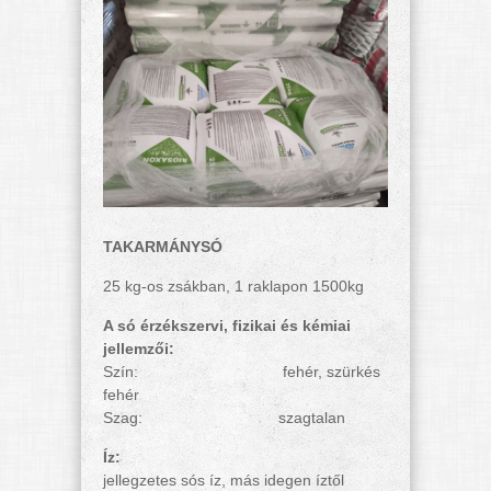
TAKARMÁNYSÓ
25 kg-os zsákban, 1 raklapon 1500kg
A só érzékszervi, fizikai és kémiai
jellemzői:
Szín: fehér, szürkés
fehér
Szag: szagtalan
Íz:
jellegzetes sós íz, más idegen íztől