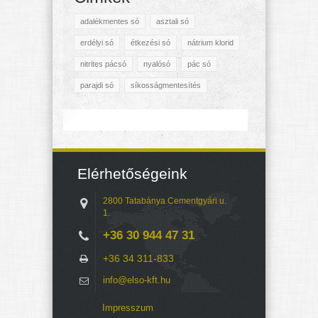
adalékmentes só
asztali só
erdélyi só
étkezési só
nátrium klorid
nitrites pácsó
nyalósó
pác só
parajdi só
síkosságmentesítés
Elérhetőségeink
2800 Tatabánya Cementgyári u.
1.
+36 30 944 47 31
+36 34 311-833
info@elso-kft.hu
Impresszum