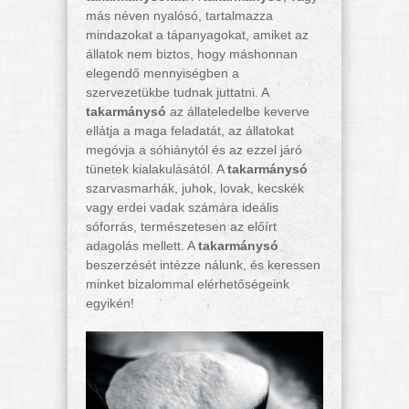
más néven nyalósó, tartalmazza
mindazokat a tápanyagokat, amiket az
állatok nem biztos, hogy máshonnan
elegendő mennyiségben a
szervezetükbe tudnak juttatni. A
takarmánysó
az állateledelbe keverve
ellátja a maga feladatát, az állatokat
megóvja a sóhiánytól és az ezzel járó
tünetek kialakulásától. A
takarmánysó
szarvasmarhák, juhok, lovak, kecskék
vagy erdei vadak számára ideális
sóforrás, természetesen az előírt
adagolás mellett. A
takarmánysó
beszerzését intézze nálunk, és keressen
minket bizalommal elérhetőségeink
egyikén!