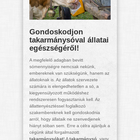
Gondoskodjon
takarmánysóval állatai
egészségéről!
A megfelelő adagban bevitt
sómennyiségre nemcsak nekünk,
embereknek van szükségünk, hanem az
állatoknak is. Az állatok szervezete
számára is elengedhetetlen a só, a
kiegyensúlyozott működéshez
rendszeresen fogyasztaniuk kell. Az
állattenyésztéssel foglalkozó
szakembereknek kell gondoskodnia
arról, hogy állataik ne szenvedjenek
hiányt sóban sem. Erre a célra ajánljuk a
cégünk által forgalmazott
takarmánysókat
! A
takarmánysó
, vagy