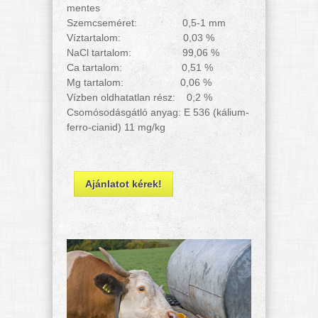
mentes
Szemcseméret: 0,5-1 mm
Víztartalom: 0,03 %
NaCl tartalom: 99,06 %
Ca tartalom: 0,51 %
Mg tartalom: 0,06 %
Vízben oldhatatlan rész: 0,2 %
Csomósodásgátló anyag: E 536 (kálium-
ferro-cianid) 11 mg/kg
Ajánlatot kérek!