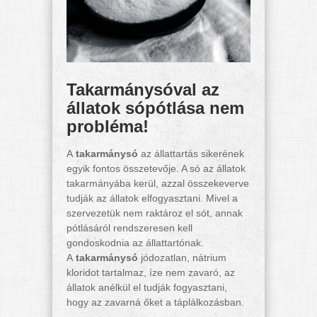
Takarmánysóval az
állatok sópótlása nem
probléma!
A
takarmánysó
az állattartás sikerének
egyik fontos összetevője. A só az állatok
takarmányába kerül, azzal összekeverve
tudják az állatok elfogyasztani. Mivel a
szervezetük nem raktároz el sót, annak
pótlásáról rendszeresen kell
gondoskodnia az állattartónak.
A
takarmánysó
jódozatlan, nátrium
kloridot tartalmaz, íze nem zavaró, az
állatok anélkül el tudják fogyasztani,
hogy az zavarná őket a táplálkozásban.